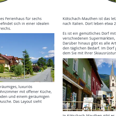
les Ferienhaus für sechs
Kötschach-Mauthen ist das le
efindet sich in einer idealen
nach Italien. Dort leben etwa
eichs.
Es ist ein gemütliches Dorf mi
verschiedenen Supermärkten, d
Darüber hinaus gibt es alle A
den täglichen Bedarf. Im Dorf 
dem Sie mit Ihrer Skiausrüstun
eräumiges, luxuriös
ohnzimmer mit offener Küche,
boden und einem geräumigen
sche. Das Layout sieht
In Kötschach-Mauthen gibt es 