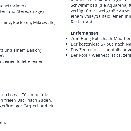
Schwimmbad (die Aquarena) für
chetrockner)
verfügt über zwei große Außen
fen und Stereoanlage)
einem Volleyballfeld, einen In
Restaurant.
chine, Backofen, Mikrowelle,
Entfernungen:
Zum Hang Kötschach-Mauthen 
Der kostenlose Skibus nach Nas
Das Zentrum ist ebenfalls ung
tt und einem Balkon)
Der Pool + Wellness ist ca. ze
n)
 einer Toilette, einer
urch zwei Türen auf die
n freien Blick nach Süden.
 geräumiger Carport und ein
den.